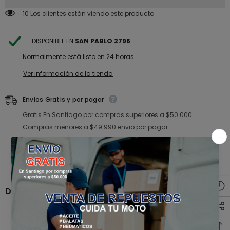
IMBRA
IMBRA
46 Los clientes están viendo este producto
DISPONIBLE EN
SAN PABLO 2796
Normalmente está listo en 24 horas
Ver información de la tienda
Envios Gratis y por pagar
Gratis En Santiago por compras superiores a $50.000
Compras menores a $49.990 envio por pagar
Descripción del producto