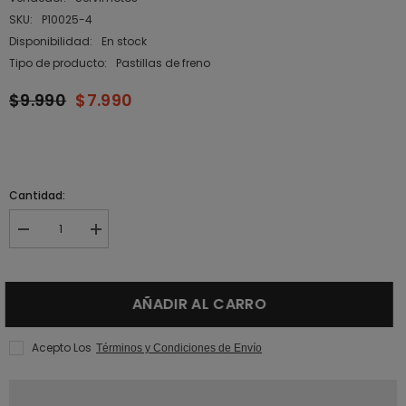
SKU:
P10025-4
Disponibilidad:
En stock
Tipo de producto:
Pastillas de freno
$9.990
$7.990
Cantidad:
Disminuir
Aumentar
la
la
cantidad
cantidad
para
para
Pastillas
Pastillas
AÑADIR AL CARRO
de
de
Freno
Freno
Delanteras
Delanteras
Suzuki
Suzuki
Acepto Los
Términos y Condiciones de Envío
Gixxer
Gixxer
SF
SF
ABS
ABS
marca
marca